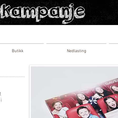
Butikk
Nedlasting
t
i
.