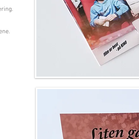
ring.
ene.