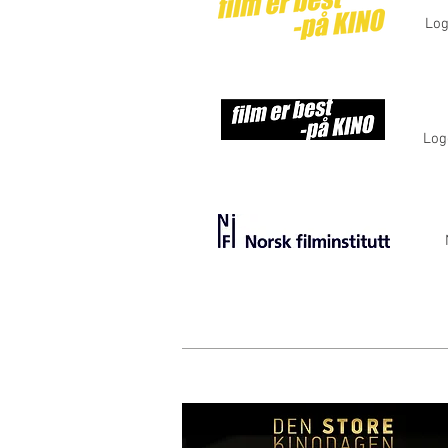
Log
Log