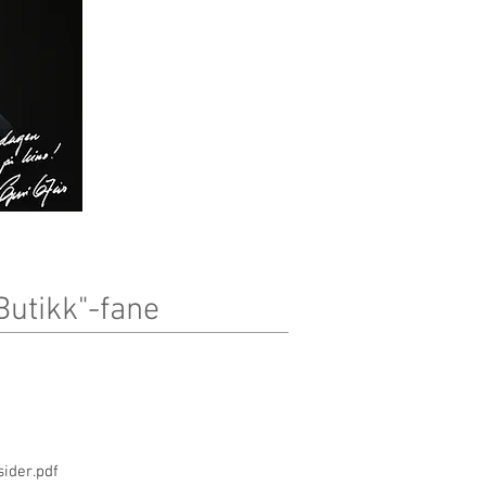
"Butikk"-fane
ider.pdf