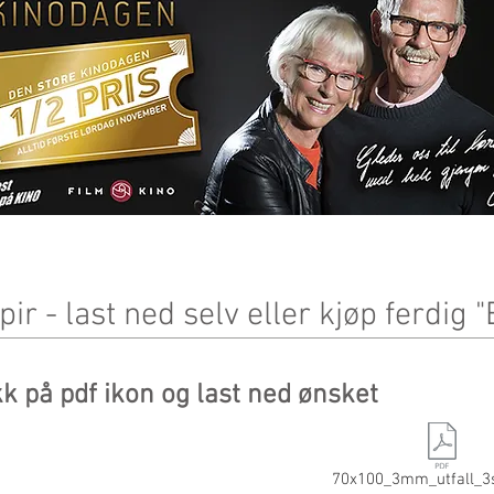
ir - last ned selv eller kjøp ferdig 
kk på pdf ikon og last ned ønsket
70x100_3mm_utfall_3s