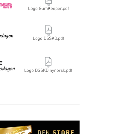
Logo GumKeeper.pdf
Logo DSSKD.pdf
Logo DSSKD nynorsk.pdf