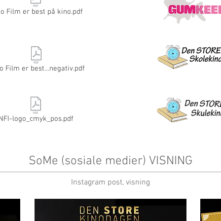
o Film er best på kino.pdf
o Film er best…negativ.pdf
NFI-logo_cmyk_pos.pdf
SoMe (sosiale medier) VISNING
Instagram post, visning