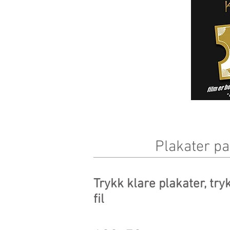
Plakater pap
Trykk klare plakater, try
fil