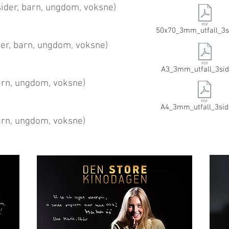
 sider, barn, ungdom, voksne)
50x70_3mm_utfall_3si
ider, barn, ungdom, voksne)
A3_3mm_utfall_3sid
barn, ungdom, voksne)
A4_3mm_utfall_3sid
barn, ungdom, voksne)